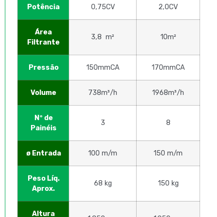
Potência
0,75CV
2,0CV
Área
3,8 m²
10m²
Filtrante
Pressão
150mmCA
170mmCA
Volume
738m³/h
1968m³/h
Nº de
3
8
Painéis
ø Entrada
100 m/m
150 m/m
Peso Líq.
68 kg
150 kg
Aprox.
Altura