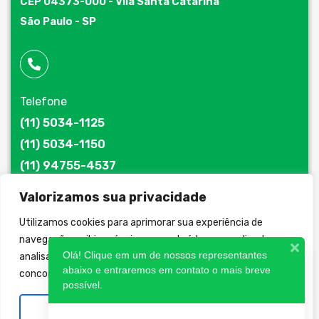
CEP 04373-000 - Vila Santa Catarina
São Paulo - SP
Telefone
(11) 5034-1125
(11) 5034-1150
(11) 94755-4537
Valorizamos sua privacidade
Utilizamos cookies para aprimorar sua experiência de
navegação, exibir anúncios ou conteúdo personalizado e
E-mail
Olá! Clique em um de nossos representantes
analisar nosso tráfego. Ao clicar em “Aceitar todos”, você
jatomaq@jatomaq.com.br
abaixo e entraremos em contato o mais breve
concorda com nosso uso de cookies.
possível.
Personalizar