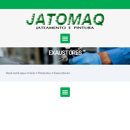
EXAUSTORES
Você está aqui:
Início
»
Produtos
»
Exaustores