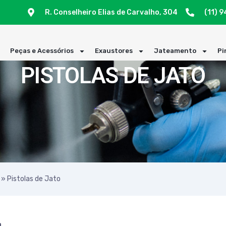
R. Conselheiro Elias de Carvalho, 304
(11) 
a
Peças e Acessórios
Exaustores
Jateamento
Pi
PISTOLAS DE JATO
»
Pistolas de Jato