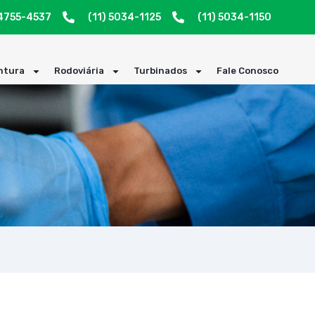
94755-4537
(11) 5034-1125
(11) 5034-1150
ntura
Rodoviária
Turbinados
Fale Conosco