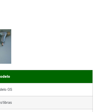
odelo
delo GS
stibras