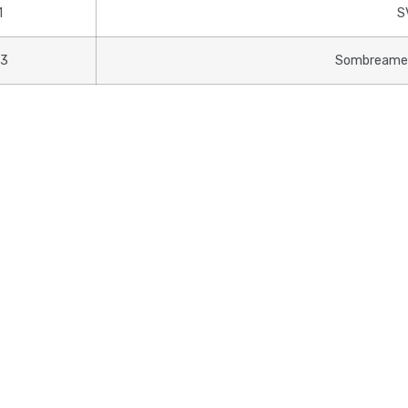
1
S
03
Sombreamen