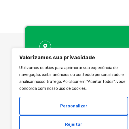
Valorizamos sua privacidade
Onde Estamos
Utilizamos cookies para aprimorar sua experiência de
R. Conselheiro Elias de Carvalho, 304
navegação, exibir anúncios ou conteúdo personalizado e
CEP 04373-000 - Vila Santa Catarina
analisar nosso tráfego. Ao clicar em “Aceitar todos”, você
São Paulo - SP
concorda com nosso uso de cookies.
Personalizar
Rejeitar