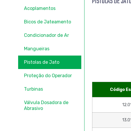
PISTOLAS DE JAT
Acoplamentos
Bicos de Jateamento
Condicionador de Ar
Mangueiras
Pistolas de Jato
Proteção do Operador
Turbinas
Código E
Válvula Dosadora de
12.0
Abrasivo
13.0