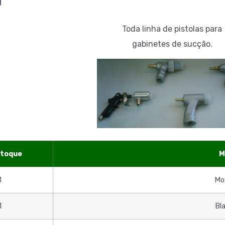
O
Toda linha de pistolas para
gabinetes de sucção.
stoque
M
1
Mo
1
Bla