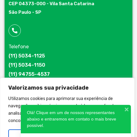
CEP 04373-000 - Vila Santa Catarina
São Paulo - SP
Telefone
(11) 5034-1125
(11) 5034-1150
(11) 94755-4537
Valorizamos sua privacidade
Utilizamos cookies para aprimorar sua experiência de
navegação, exibir anúncios ou conteúdo personalizado e
E-mail
Olá! Clique em um de nossos representantes
analisar nosso tráfego. Ao clicar em “Aceitar todos”, você
jatomaq@jatomaq.com.br
abaixo e entraremos em contato o mais breve
concorda com nosso uso de cookies.
possível.