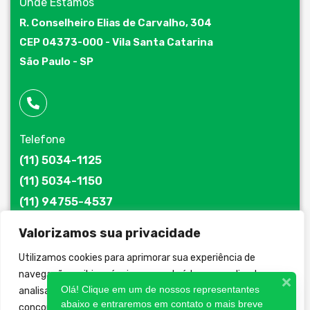
Onde Estamos
R. Conselheiro Elias de Carvalho, 304
CEP 04373-000 - Vila Santa Catarina
São Paulo - SP
Telefone
(11) 5034-1125
(11) 5034-1150
(11) 94755-4537
Valorizamos sua privacidade
Utilizamos cookies para aprimorar sua experiência de
navegação, exibir anúncios ou conteúdo personalizado e
E-mail
Olá! Clique em um de nossos representantes
analisar nosso tráfego. Ao clicar em “Aceitar todos”, você
jatomaq@jatomaq.com.br
abaixo e entraremos em contato o mais breve
concorda com nosso uso de cookies.