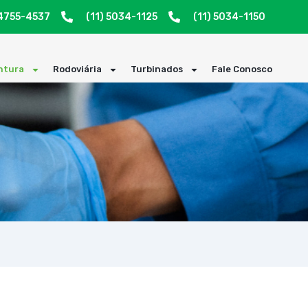
94755-4537
(11) 5034-1125
(11) 5034-1150
ntura
Rodoviária
Turbinados
Fale Conosco