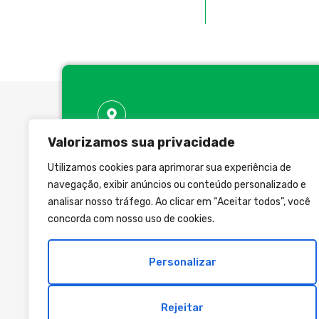
Valorizamos sua privacidade
Onde Estamos
Utilizamos cookies para aprimorar sua experiência de
R. Conselheiro Elias de Carvalho, 304
navegação, exibir anúncios ou conteúdo personalizado e
CEP 04373-000 - Vila Santa Catarina
analisar nosso tráfego. Ao clicar em “Aceitar todos”, você
São Paulo - SP
concorda com nosso uso de cookies.
Personalizar
Rejeitar