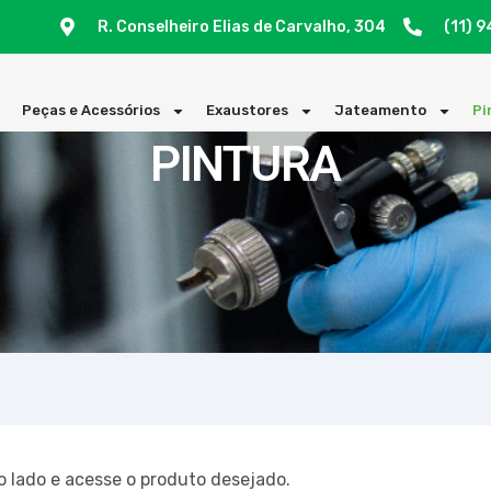
R. Conselheiro Elias de Carvalho, 304
(11) 
a
Peças e Acessórios
Exaustores
Jateamento
Pi
PINTURA
 lado e acesse o produto desejado.