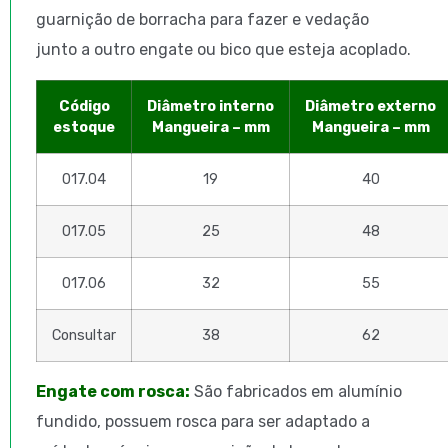
guarnição de borracha para fazer e vedação
junto a outro engate ou bico que esteja acoplado.
Código
Diâmetro interno
Diâmetro externo
estoque
Mangueira – mm
Mangueira – mm
017.04
19
40
017.05
25
48
017.06
32
55
Consultar
38
62
Engate com rosca:
São fabricados em alumínio
fundido, possuem rosca para ser adaptado a