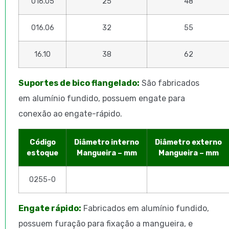
016.05
25
48
016.06
32
55
16.10
38
62
Suportes de bico flangelado:
São fabricados
em alumínio fundido, possuem engate para
conexão ao engate-rápido.
Código
Diâmetro interno
Diâmetro externo
estoque
Mangueira – mm
Mangueira – mm
0255-0
Engate rápido:
Fabricados em alumínio fundido,
possuem furação para fixação a mangueira, e