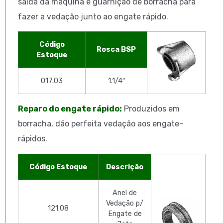
saída da máquina e guarnição de borracha para
fazer a vedação junto ao engate rápido.
Código
Rosca BSP
Estoque
017.03
1.1/4″
Reparo do engate rápido:
Produzidos em
borracha, dão perfeita vedação aos engate-
rápidos.
Código Estoque
Descrição
Anel de
Vedação p/
121.08
Engate de