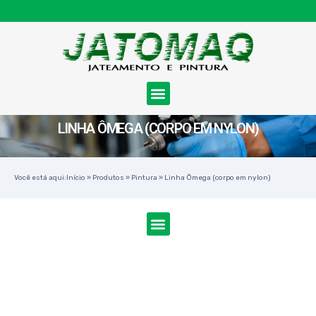
LINHA ÔMEGA (CORPO EM NYLON)
Você está aqui:
Início
»
Produtos
»
Pintura
»
Linha Ômega (corpo em nylon)